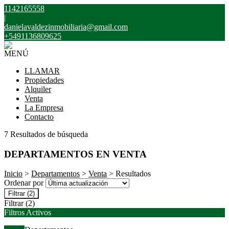
1142165558
|
danielavaldezinmobiliaria@gmail.com
+5491136809625
MENÚ
LLAMAR
Propiedades
Alquiler
Venta
La Empresa
Contacto
7 Resultados de búsqueda
DEPARTAMENTOS EN VENTA
Inicio
>
Departamentos
>
Venta
> Resultados
Ordenar por
Filtrar
(2)
Filtrar
(2)
Filtros Activos