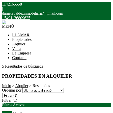
1142165558
|
danielavaldezinmobiliaria@gmail.com
+5491136809625
MENÚ
LLAMAR
Propiedades
Alquiler
Venta
La Empresa
Contacto
5 Resultados de búsqueda
PROPIEDADES EN ALQUILER
Inicio
>
Alquiler
> Resultados
Ordenar por
Filtrar
(1)
Filtrar
(1)
Filtros Activos